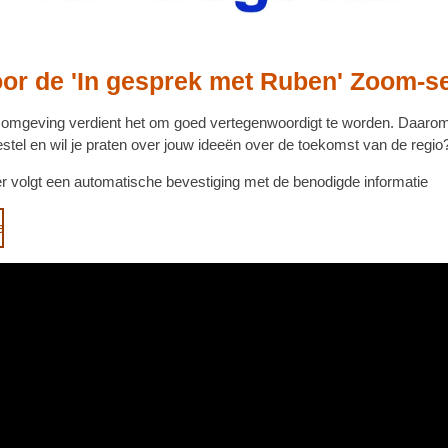
oor de 'In gesprek met Ruben' Zoom-s
en omgeving verdient het om goed vertegenwoordigt te worden. Daaro
estel
en wil je praten over jouw ideeën over de toekomst van de regio
er volgt een automatische bevestiging met de benodigde informatie
e