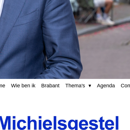
me
Wie ben ik
Brabant
Thema's
Agenda
Con