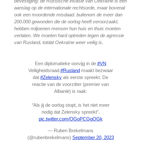
bevestiging; de Russische invasie van Oekraïne is een
aanslag op de internationale rechtsorde, maar bovenal
ook een moordende misdaad. buitenom de meer dan
200.000 gewonden die de oorlog heeft veroorzaakt,
hebben miljoenen mensen hun huis en thuis moeten
verlaten. We moeten hard optreden tegen de agressie
van Rusland, totdat Oekraïne weer veilig is.
Een diplomatieke oorvijg in de
#VN
Veiligheidsraad.
#Rusland
maakt bezwaar
dat
#Zelensky
als eerste spreekt. De
reactie van de voorzitter (premier van
Albanië) is raak:
“Als jij de oorlog stopt, is het niet meer
nodig dat Zelensky spreekt”.
pic.twitter.com/OGoPCGgOGk
— Ruben Brekelmans
(@rubenbrekelmans)
September 20, 2023