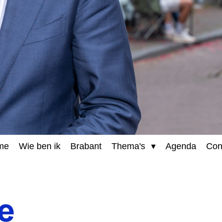
me
Wie ben ik
Brabant
Thema's
Agenda
Con